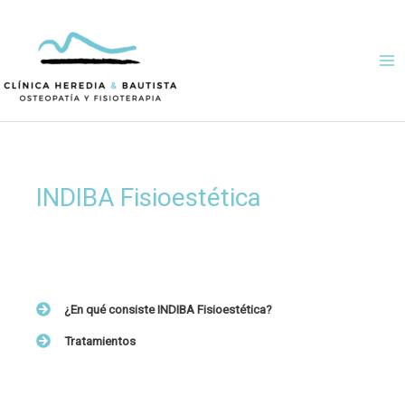
Ir
al
contenido
INDIBA Fisioestética
¿
En qué consiste INDIBA Fisioestética?
Tratamientos