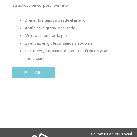
Su aplicación corporal permite:
Drenar los tejidos desde el interior
Actúa en la grasa localizada
Mejora el tono de la piel
Es eficaz en glúteos, senos y abdomen
Cicatrices, tratamientos postquirúrgicos y post-
liposucción
Pedir Cita
Follow us on our social